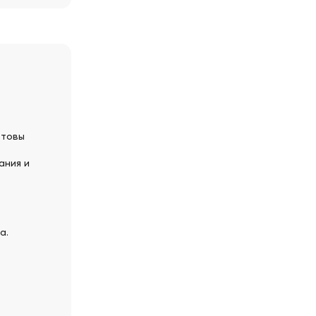
отовы
ания и
а.