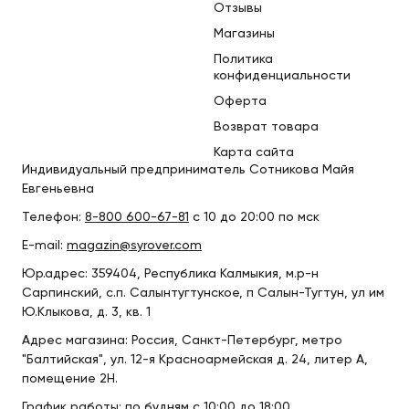
Отзывы
Магазины
Политика
конфиденциальности
Оферта
Возврат товара
Карта сайта
Индивидуальный предприниматель Сотникова Майя
Евгеньевна
Телефон:
8-800 600-67-81
с 10 до 20:00 по мск
E-mail:
magazin@syrover.com
Юр.адрес: 359404, Республика Калмыкия, м.р-н
Сарпинский, с.п. Салынтугтунское, п Салын-Тугтун, ул им
Ю.Клыкова, д. 3, кв. 1
Адрес магазина: Россия, Санкт-Петербург, метро
"Балтийская", ул. 12-я Красноармейская д. 24, литер А,
помещение 2Н.
График работы: по будням с 10:00 до 18:00