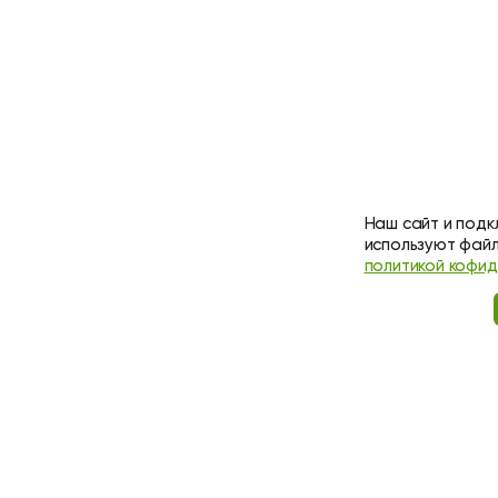
Наш сайт и подк
используют файл
политикой кофи
ХОТИТЕ БЫТЬ В КУ
НАШИХ АКЦИЙ?