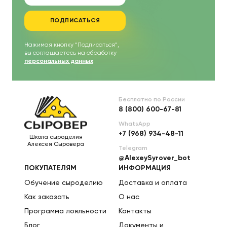
ПОДПИСАТЬСЯ
Нажимая кнопку “Подписаться”,
вы соглашаетесь на обработку
персональных данных
Бесплатно по России
8 (800) 600-67-81
WhatsApp
+7 (968) 934-48-11
Школа сыроделия
Алексея Сыровера
Telegram
@AlexeySyrover_bot
ПОКУПАТЕЛЯМ
ИНФОРМАЦИЯ
Обучение сыроделию
Доставка и оплата
Как заказать
О нас
Программа лояльности
Контакты
Блог
Документы и