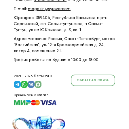
Телефон:
8-800 600-67-81
с 10 до 20:00 по мск
E-mail:
magazin@syrover.com
Юр.адрес: 359404, Республика Калмыкия, м.р-н
Сарпинский, с.п. Салынтугтунское, п Салын-
Тугтун, ул им Ю.Клыкова, д. 3, кв. 1
Адрес магазина: Россия, Санкт-Петербург, метро
"Балтийская", ул. 12-я Красноармейская д. 24,
литер А, помещение 2Н.
График работы: по будням с 10:00 до 18:00
2021 - 2026 © SYROVER
ОБРАТНАЯ СВЯЗЬ
Принимаем к оплате: