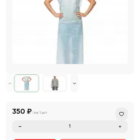
350 ₽
/за
1 шт