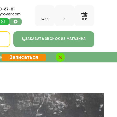
0-67-81
yrover.com
Вход
0
0 ₽
С
ЗАКАЗАТЬ ЗВОНОК
ИЗ МАГАЗИНА
Записаться
не