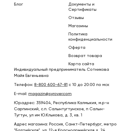
Блог
Документы и
Сертификаты
Отзывы
Магазины
Политика
конфиденциальности
Оферта
Возврат товара
Карта сайта
Индивидуальный предприниматель Сотникова
Майя Евгеньевна
Телефон:
8-800 600-67-81
с 10 до 20:00 по мск
E-mail:
magazin@syrover.com
Юр.адрес: 359404, Республика Калмыкия, м.р-н
Сарпинский, с.п. Салынтугтунское, п Салын-
Тугтун, ул им Ю.Клыкова, д. 3, кв. 1
Адрес магазина: Россия, Санкт-Петербург, метро
"Балтийская", ул. 12-я Красноармейская д. 24,