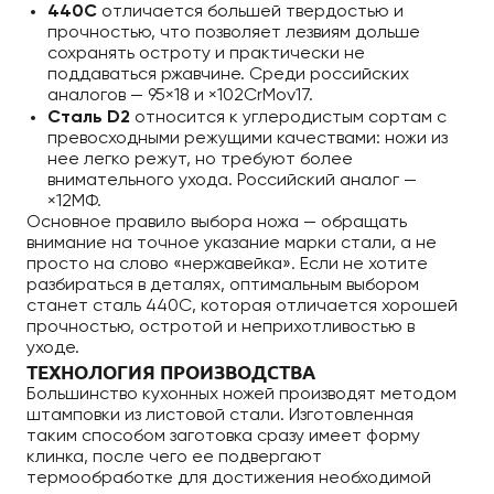
440C
отличается большей твердостью и
прочностью, что позволяет лезвиям дольше
сохранять остроту и практически не
поддаваться ржавчине. Среди российских
аналогов — 95×18 и ×102CrMov17.
Сталь D2
относится к углеродистым сортам с
превосходными режущими качествами: ножи из
нее легко режут, но требуют более
внимательного ухода. Российский аналог —
×12МФ.
Основное правило выбора ножа — обращать
внимание на точное указание марки стали, а не
просто на слово «нержавейка». Если не хотите
разбираться в деталях, оптимальным выбором
станет сталь 440C, которая отличается хорошей
прочностью, остротой и неприхотливостью в
уходе.
ТЕХНОЛОГИЯ ПРОИЗВОДСТВА
Большинство кухонных ножей производят методом
штамповки из листовой стали. Изготовленная
таким способом заготовка сразу имеет форму
клинка, после чего ее подвергают
термообработке для достижения необходимой