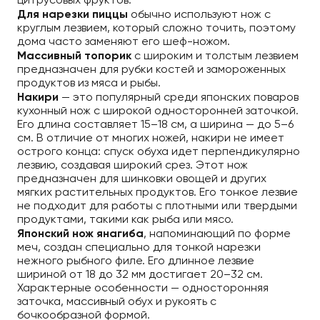
цитрусовых фруктов.
Для нарезки пиццы
обычно используют нож с
круглым лезвием, который сложно точить, поэтому
дома часто заменяют его шеф-ножом.
Массивный топорик
с широким и толстым лезвием
предназначен для рубки костей и замороженных
продуктов из мяса и рыбы.
Накири
— это популярный среди японских поваров
кухонный нож с широкой односторонней заточкой.
Его длина составляет 15–18 см, а ширина — до 5–6
см. В отличие от многих ножей, накири не имеет
острого конца: спуск обуха идет перпендикулярно
лезвию, создавая широкий срез. Этот нож
предназначен для шинковки овощей и других
мягких растительных продуктов. Его тонкое лезвие
не подходит для работы с плотными или твердыми
продуктами, такими как рыба или мясо.
Японский нож янагиба
, напоминающий по форме
меч, создан специально для тонкой нарезки
нежного рыбного филе. Его длинное лезвие
шириной от 18 до 32 мм достигает 20–32 см.
Характерные особенности — односторонняя
заточка, массивный обух и рукоять с
бочкообразной формой.