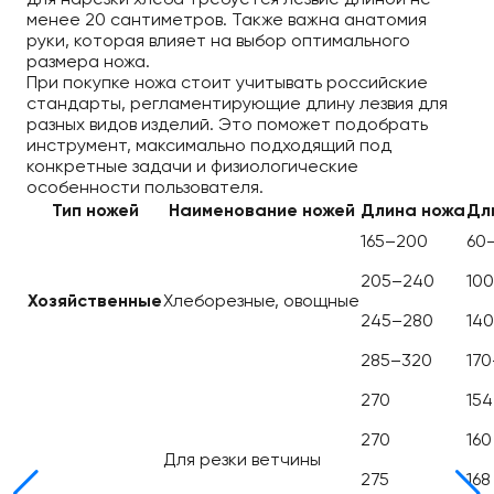
для нарезки хлеба требуется лезвие длиной не
менее 20 сантиметров. Также важна анатомия
руки, которая влияет на выбор оптимального
размера ножа.
При покупке ножа стоит учитывать российские
стандарты, регламентирующие длину лезвия для
разных видов изделий. Это поможет подобрать
инструмент, максимально подходящий под
конкретные задачи и физиологические
особенности пользователя.
Тип ножей
Наименование ножей
Длина ножа
Дл
165–200
60
205–240
10
Хозяйственные
Хлеборезные, овощные
245–280
14
285–320
17
270
154
270
160
Для резки ветчины
275
168