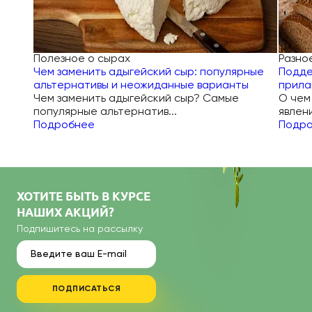
Полезное о сырах
Разно
Чем заменить адыгейский сыр: популярные
Подде
альтернативы и неожиданные варианты
прила
Чем заменить адыгейский сыр? Самые
О чем
популярные альтернатив...
явлени
Подробнее
Подр
ХОТИТЕ БЫТЬ В КУРСЕ
НАШИХ АКЦИЙ?
Подпишитесь на рассылку
ПОДПИСАТЬСЯ