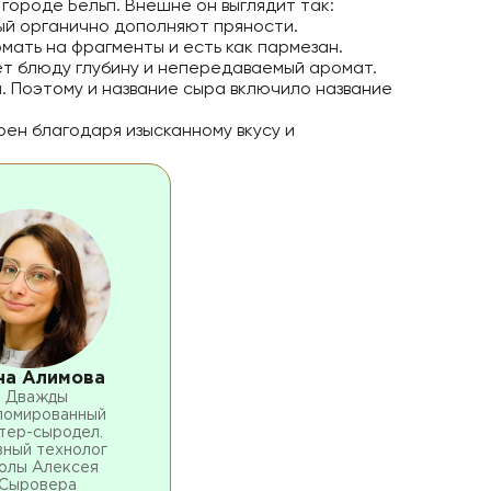
городе Бельп. Внешне он выглядит так:
рый органично дополняют пряности.
омать на фрагменты и есть как пармезан.
ет блюду глубину и непередаваемый аромат.
н. Поэтому и название сыра включило название
ен благодаря изысканному вкусу и
на Алимова
Дважды
ломированный
тер-сыродел.
вный технолог
олы Алексея
Сыровера