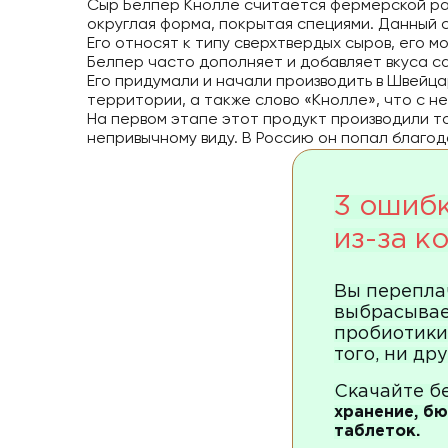
Сыр Белпер Кнолле считается фермерской раз
округлая форма, покрытая специями. Данный 
Его относят к типу сверхтвердых сыров, его м
Белпер часто дополняет и добавляет вкуса с
Его придумали и начали производить в Швейца
территории, а также слово «Кнолле», что с н
На первом этапе этот продукт производили т
непривычному виду. В Россию он попал благо
3 ошибк
из-за 
Вы перепла
выбрасывае
пробиотики 
того, ни др
Скачайте бе
хранение, б
таблеток.