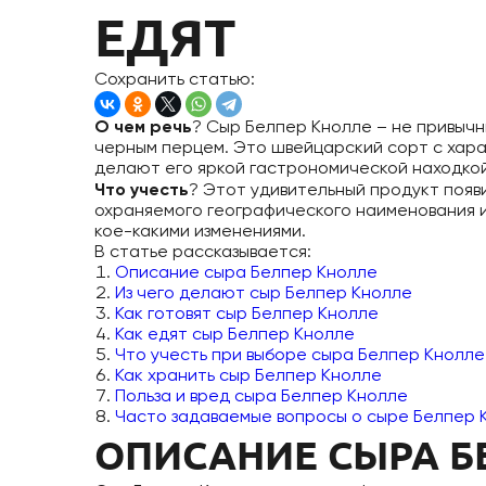
ЕДЯТ
Сохранить статью:
О чем речь
? Сыр Белпер Кнолле – не привыч
черным перцем. Это швейцарский сорт с хара
делают его яркой гастрономической находкой
Что учесть
? Этот удивительный продукт появи
охраняемого географического наименования и 
кое-какими изменениями.
В статье рассказывается:
Описание сыра Белпер Кнолле
Из чего делают сыр Белпер Кнолле
Как готовят сыр Белпер Кнолле
Как едят сыр Белпер Кнолле
Что учесть при выборе сыра Белпер Кнолле
Как хранить сыр Белпер Кнолле
Польза и вред сыра Белпер Кнолле
Часто задаваемые вопросы о сыре Белпер 
ОПИСАНИЕ СЫРА Б