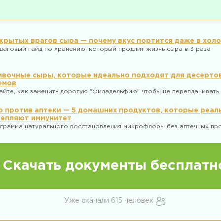
скрытых врагов сыра — почему вкус портится даже в хол
аговый гайд по хранению, который продлит жизнь сыра в 3 раза
ивочные сыры, которые идеально подходят для десертов
емов
айте, как заменить дорогую "Филадельфию" чтобы не переплачивать 
 против аптеки — 5 домашних продуктов, которые реал
репляют иммунитет
грамма натурального восстановления микрофлоры без аптечных пр
Скачать документы бесплатн
Уже скачали 615 человек