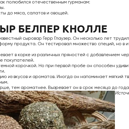
так полюбился отечественным гурманам:
ы.
сты до мяса, салатов и овощей.
СЫР БЕЛПЕР КНОЛЛЕ
известный сыровар Герр Глаузер. Он несколько лет труди
форму продукта. Он тестировал множество специй, но в 
ревает в корке из различных пряностей с добавлением че
е покупателей.
емной корочкой. Но при первой пробе он способен удивит
ти.
ю из вкусов и ароматов. Иногда он напоминает мягкий т
ным.
рше, тем ароматнее. Вызревает он в срок месяца до года
Источ