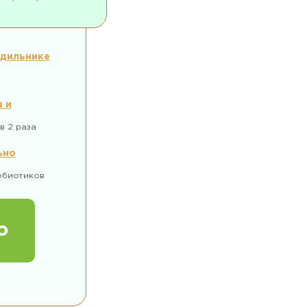
одильнике
 и
в 2 раза
ьно
обиотиков
о