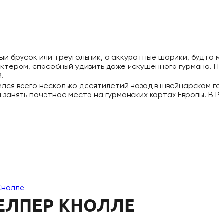
ный брусок или треугольник, а аккуратные шарики, будт
ктером, способный удивить даже искушенного гурмана. П
.
лся всего несколько десятилетий назад в швейцарском го
занять почетное место на гурманских картах Европы. В Р
Кнолле
ЕЛПЕР КНОЛЛЕ