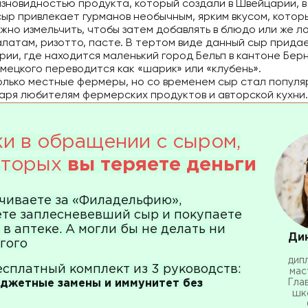
новидностью продукта, который создали в Швейцарии, в 
сыр привлекает гурманов необычным, ярким вкусом, кото
ожно измельчить, чтобы затем добавлять в блюдо или же л
алатам, ризотто, пасте. В тертом виде данный сыр прида
рии, где находится маленький город Бельп в кантоне Бер
емецкого переводится как «шарик» или «клубень».
олько местные фермеры, но со временем сыр стал популяр
даря любителям фермерских продуктов и авторской кухни.
и в обращении с сыром,
которых
вы теряете деньги
чиваете за «Филадельфию»,
те заплесневевший сыр и покупаете
в аптеке. А могли бы не делать ни
Ди
угого
дип
сплатный комплект из 3 руководств:
мас
юджетные замены и иммунитет без
Гла
шк