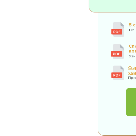
5 
Пош
Сл
кр
Узн
Сыр
ук
Про