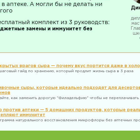
в аптеке. А могли бы не делать ни
Ди
угого
дип
сплатный комплект из 3 руководств:
мас
юджетные замены и иммунитет без
Гла
шк
скрытых врагов сыра — почему вкус портится даже в хол
аговый гайд по хранению, который продлит жизнь сыра в 3 раза
ивочные сыры, которые идеально подходят для десертов
емов
айте, как заменить дорогую "Филадельфию" чтобы не переплачивать 
 против аптеки — 5 домашних продуктов, которые реал
репляют иммунитет
грамма натурального восстановления микрофлоры без аптечных пр