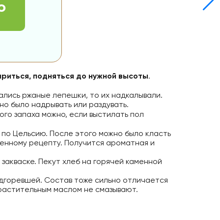
о
ариться, подняться до нужной высоты
.
вались ржаные лепешки, то их надкалывали.
но было надрывать или раздувать.
бого запаха можно, если выстилать пол
в по Цельсию. После этого можно было класть
еренному рецепту. Получится ароматная и
 закваске. Пекут хлеб на горячей каменной
подгоревшей. Состав тоже сильно отличается
 растительным маслом не смазывают.