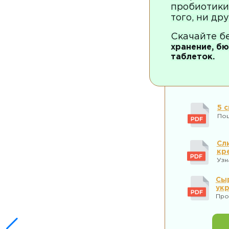
пробиотики 
того, ни др
Скачайте бе
хранение, б
таблеток.
5 
Пош
Сл
кр
Узн
Сыр
ук
Про