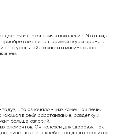
редается из поколения в поколение. Этот вид
у приобретает неповторимый вкус и аромат.
ие натуральной закваски и минимальное
якишем.
«поду», что означало «низ» каменной печи.
ючающая в себя расстаивание, разделку и
ржит больше калорий.
х элементов. Он полезен для здоровья, так
достоинство этого хлеба – он долго хранится.