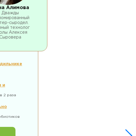
на Алимова
Дважды
ломированный
тер-сыродел.
вный технолог
олы Алексея
Сыровера
одильнике
 и
в 2 раза
ьно
обиотиков