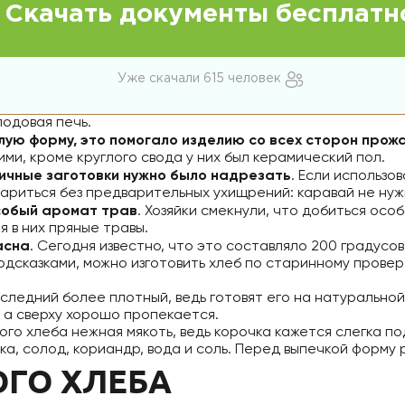
Скачать документы бесплатн
Уже скачали 615 человек
подовая печь.
лую форму, это помогало изделию со всех сторон прож
ми, кроме круглого свода у них был керамический пол.
ничные заготовки нужно было надрезать
. Если использо
париться без предварительных ухищрений: каравай не нуж
собый аромат трав
. Хозяйки смекнули, что добиться осо
я в них пряные травы.
асна
. Сегодня известно, что это составляло 200 градусо
 подсказками, можно изготовить хлеб по старинному пров
следний более плотный, ведь готовят его на натуральной
, а сверху хорошо пропекается.
кого хлеба нежная мякоть, ведь корочка кажется слегка 
ка, солод, кориандр, вода и соль. Перед выпечкой форму
ГО ХЛЕБА