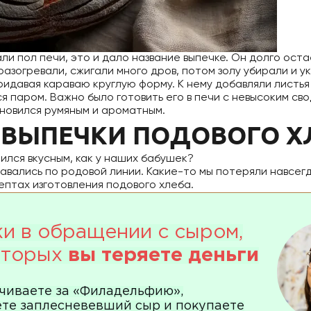
али пол печи, это и дало название выпечке. Он долго ос
азогревали, сжигали много дров, потом золу убирали и у
ридавая караваю круглую форму. К нему добавляли листья
я паром. Важно было готовить его в печи с невысоким св
ановился румяным и ароматным.
 ВЫПЕЧКИ ПОДОВОГО Х
ился вкусным, как у наших бабушек?
авались по родовой линии. Какие-то мы потеряли навсег
ептах изготовления подового хлеба.
и в обращении с сыром,
которых
вы теряете деньги
чиваете за «Филадельфию»,
те заплесневевший сыр и покупаете