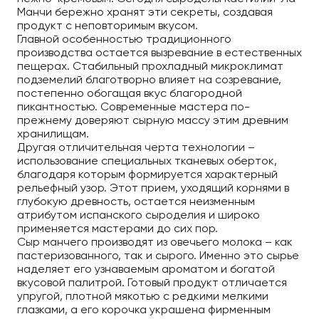
Манчи бережно хранят эти секреты, создавая
продукт с неповторимым вкусом.
Главной особенностью традиционного
производства остается вызревание в естественных
пещерах. Стабильный прохладный микроклимат
подземелий благотворно влияет на созревание,
постепенно обогащая вкус благородной
пикантностью. Современные мастера по-
прежнему доверяют сырную массу этим древним
хранилищам.
Другая отличительная черта технологии –
использование специальных тканевых оберток,
благодаря которым формируется характерный
рельефный узор. Этот прием, уходящий корнями в
глубокую древность, остается неизменным
атрибутом испанского сыроделия и широко
применяется мастерами до сих пор.
Сыр манчего производят из овечьего молока – как
пастеризованного, так и сырого. Именно это сырье
наделяет его узнаваемым ароматом и богатой
вкусовой палитрой. Готовый продукт отличается
упругой, плотной мякотью с редкими мелкими
глазками, а его корочка украшена фирменным