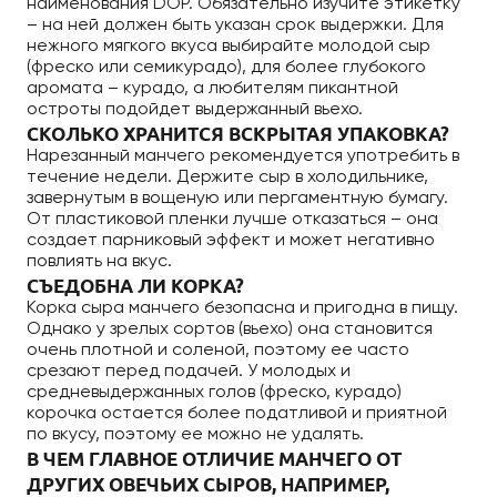
наименования DOP. Обязательно изучите этикетку
– на ней должен быть указан срок выдержки. Для
нежного мягкого вкуса выбирайте молодой сыр
(фреско или семикурадо), для более глубокого
аромата – курадо, а любителям пикантной
остроты подойдет выдержанный вьехо.
СКОЛЬКО ХРАНИТСЯ ВСКРЫТАЯ УПАКОВКА?
Нарезанный манчего рекомендуется употребить в
течение недели. Держите сыр в холодильнике,
завернутым в вощеную или пергаментную бумагу.
От пластиковой пленки лучше отказаться – она
создает парниковый эффект и может негативно
повлиять на вкус.
СЪЕДОБНА ЛИ КОРКА?
Корка сыра манчего безопасна и пригодна в пищу.
Однако у зрелых сортов (вьехо) она становится
очень плотной и соленой, поэтому ее часто
срезают перед подачей. У молодых и
средневыдержанных голов (фреско, курадо)
корочка остается более податливой и приятной
по вкусу, поэтому ее можно не удалять.
В ЧЕМ ГЛАВНОЕ ОТЛИЧИЕ МАНЧЕГО ОТ
ДРУГИХ ОВЕЧЬИХ СЫРОВ, НАПРИМЕР,