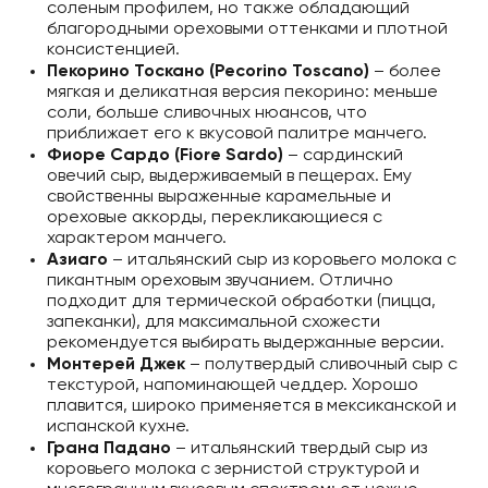
соленым профилем, но также обладающий
благородными ореховыми оттенками и плотной
консистенцией.
Пекорино Тоскано (Pecorino Toscano)
– более
мягкая и деликатная версия пекорино: меньше
соли, больше сливочных нюансов, что
приближает его к вкусовой палитре манчего.
Фиоре Сардо (Fiore Sardo)
– сардинский
овечий сыр, выдерживаемый в пещерах. Ему
свойственны выраженные карамельные и
ореховые аккорды, перекликающиеся с
характером манчего.
Азиаго
– итальянский сыр из коровьего молока с
пикантным ореховым звучанием. Отлично
подходит для термической обработки (пицца,
запеканки), для максимальной схожести
рекомендуется выбирать выдержанные версии.
Монтерей Джек
– полутвердый сливочный сыр с
текстурой, напоминающей чеддер. Хорошо
плавится, широко применяется в мексиканской и
испанской кухне.
Грана Падано
– итальянский твердый сыр из
коровьего молока с зернистой структурой и