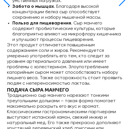
умственных нагрузках.
Забота о мышцах
. Благодаря высокой
концентрации белка сыр способствует
сохранению и набору мышечной массы.
Польза для пищеварения
. Сыр манчего
содержит пробиотические культуры, которые
благоприятно влияют на микрофлору кишечника
и улучшают процессы пищеварения.
Этот продукт отличается повышенным
содержанием соли и жиров. Рекомендуется
умеренно употреблять его тем, кто следит за
уровнем артериального давления или имеет
проблемы с холестерином. Злоупотребление
калорийным сыром может способствовать набору
лишнего веса. Также осторожность стоит проявить
людям с непереносимостью лактозы.
ПОДАЧА СЫРА МАНЧЕГО
Традиционно сыр манчего нарезают тонкими
треугольными дольками – такая форма помогает
максимально раскрыть его вкус и аромат.
Классическими гастрономическими партнерами
выступают испанский хамон, свежий инжир и
натуральный мед. Его также прекрасно дополняют
хрустящий деревенский хлеб, гриссини или