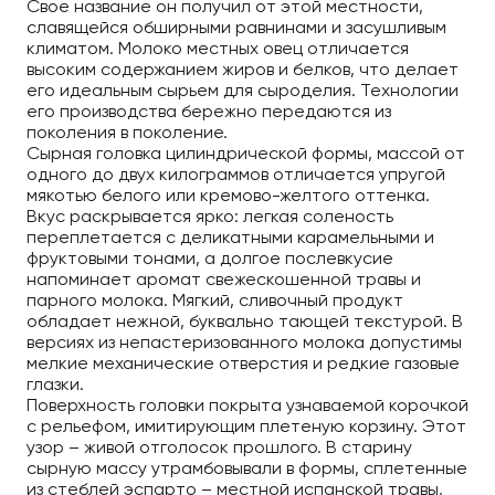
Свое название он получил от этой местности,
славящейся обширными равнинами и засушливым
климатом. Молоко местных овец отличается
высоким содержанием жиров и белков, что делает
его идеальным сырьем для сыроделия. Технологии
его производства бережно передаются из
поколения в поколение.
Сырная головка цилиндрической формы, массой от
одного до двух килограммов отличается упругой
мякотью белого или кремово-желтого оттенка.
Вкус раскрывается ярко: легкая соленость
переплетается с деликатными карамельными и
фруктовыми тонами, а долгое послевкусие
напоминает аромат свежескошенной травы и
парного молока. Мягкий, сливочный продукт
обладает нежной, буквально тающей текстурой. В
версиях из непастеризованного молока допустимы
мелкие механические отверстия и редкие газовые
глазки.
Поверхность головки покрыта узнаваемой корочкой
с рельефом, имитирующим плетеную корзину. Этот
узор – живой отголосок прошлого. В старину
сырную массу утрамбовывали в формы, сплетенные
из стеблей эспарто – местной испанской травы,