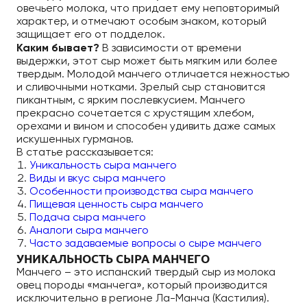
овечьего молока, что придает ему неповторимый
характер, и отмечают особым знаком, который
защищает его от подделок.
Каким бывает?
В зависимости от времени
выдержки, этот сыр может быть мягким или более
твердым. Молодой манчего отличается нежностью
и сливочными нотками. Зрелый сыр становится
пикантным, с ярким послевкусием. Манчего
прекрасно сочетается с хрустящим хлебом,
орехами и вином и способен удивить даже самых
искушенных гурманов.
В статье рассказывается:
Уникальность сыра манчего
Виды и вкус сыра манчего
Особенности производства сыра манчего
Пищевая ценность сыра манчего
Подача сыра манчего
Аналоги сыра манчего
Часто задаваемые вопросы о сыре манчего
УНИКАЛЬНОСТЬ СЫРА МАНЧЕГО
Манчего – это испанский твердый сыр из молока
овец породы «манчега», который производится
исключительно в регионе Ла-Манча (Кастилия).