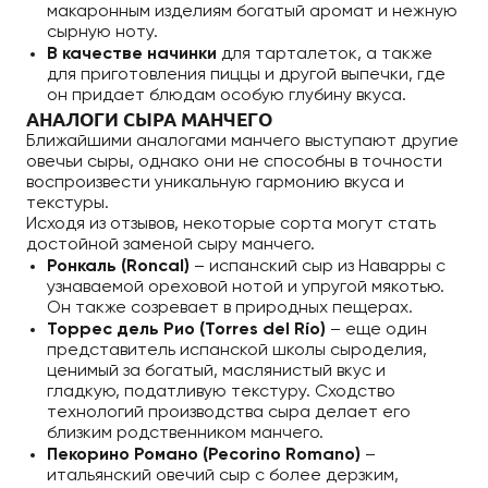
макаронным изделиям богатый аромат и нежную
сырную ноту.
В качестве начинки
для тарталеток, а также
для приготовления пиццы и другой выпечки, где
он придает блюдам особую глубину вкуса.
АНАЛОГИ СЫРА МАНЧЕГО
Ближайшими аналогами манчего выступают другие
овечьи сыры, однако они не способны в точности
воспроизвести уникальную гармонию вкуса и
текстуры.
Исходя из отзывов, некоторые сорта могут стать
достойной заменой сыру манчего.
Ронкаль (Roncal)
– испанский сыр из Наварры с
узнаваемой ореховой нотой и упругой мякотью.
Он также созревает в природных пещерах.
Торрес дель Рио (Torres del Río)
– еще один
представитель испанской школы сыроделия,
ценимый за богатый, маслянистый вкус и
гладкую, податливую текстуру. Сходство
технологий производства сыра делает его
близким родственником манчего.
Пекорино Романо (Pecorino Romano)
–
итальянский овечий сыр с более дерзким,