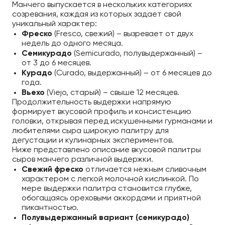
Манчего выпускается в нескольких категориях
созревания, каждая из которых задает свой
уникальный характер:
Фреско
(Fresco, свежий) – вызревает от двух
недель до одного месяца.
Семикурадо
(Semicurado, полувыдержанный) –
от 3 до 6 месяцев.
Курадо
(Curado, выдержанный) – от 6 месяцев до
года.
Вьехо
(Viejo, старый) – свыше 12 месяцев.
Продолжительность выдержки напрямую
формирует вкусовой профиль и консистенцию
головки, открывая перед искушенными гурманами и
любителями сыра широкую палитру для
дегустации и кулинарных экспериментов.
Ниже представлено описание вкусовой палитры
сыров манчего различной выдержки.
Свежий фреско
отличается нежным сливочным
характером с легкой молочной кислинкой. По
мере выдержки палитра становится глубже,
обогащаясь ореховыми аккордами и приятной
пикантностью.
Полувыдержанный вариант (семикурадо)