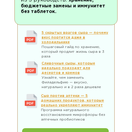
из 3 руководств:
хранение,
бюджетные замены и иммунитет
без таблеток.
5 скрытых врагов сыра — почему
вкус портится даже в
холодильнике
Пошаговый гайд по хранению,
который продлит жизнь сыра в 3
раза
Сливочные сыры, которые
идеально подходят для
десертов и кремов
Узнайте, чем заменить
Филадельфию — вкусно,
натурально и в 2 раза дешевле
Сыр против аптеки — 5
домашних продуктов, которые
реально укрепляют иммунитет
Программа натурального
восстановления микрофлоры без
аптечных пробиотиков