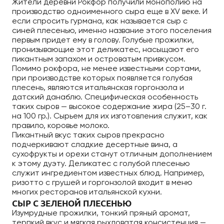
Жители деревни Рокфор получили монополию на
производство одноименного сыра еще в XV веке. И
если спросить гурмана, как называется сыр с
синей плесенью, именно название этого поселения
первым придет ему в голову. Голубые прожилки,
пронизывающие этот деликатес, насыщают его
пикантным запахом и островатым привкусом.
Помимо рокфора, не менее известными сортами,
при производстве которых появляется голубая
плесень, являются итальянская горгонзола и
датский данаблю. Специфическая особенность
таких сыров — высокое содержание жира (25–30 г.
на 100 гр.). Сырьем для их изготовления служит, как
правило, коровье молоко.
Пикантный вкус таких сыров прекрасно
подчеркивают сладкие десертные вина, а
сухофрукты и орехи станут отличным дополнением
к этому дуэту. Деликатес с голубой плесенью
служит ингредиентом известных блюд. Например,
ризотто с грушей и горгонзолой входит в меню
многих ресторанов итальянской кухни.
СЫР С ЗЕЛЕНОЙ ПЛЕСЕНЬЮ
Изумрудные прожилки, тонкий пряный аромат,
терпкий вкус и мягкая рыхловатая консистенция —