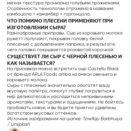
мягкая текстура пронизана голубыми прожилками.
Особенность технологии отражена в названии:
камбоцола = камамбер + горгонцола.
ЧТО ПОМИМО ПЛЕСЕНИ ПРИМЕНЯЮТ ПРИ
ИЗГОТОВЛЕНИИ СЫРА?
Разнообразные приправы. Сыр из коровьего молока
ружетт получают, покрывая головку белой
плесенью с добавлением паприки, в результате
чего головка покрывается розоватой корочкой.
СУЩЕСТВУЕТ ЛИ СЫР С ЧЕРНОЙ ПЛЕСЕНЬЮ И
КАК НАЗЫВАЕТСЯ?
На прилавках можно встретить сыр Castello Black
от бренда ARLA Foods amba из смеси овечьего и
коровьего молока.
Сыры с плесенью значительно обогатят вашу
вкусовую палитру, помогут глубже погрузиться в
мир деликатесов и насладиться непривычными
ароматами, текстурами и ощущениями. Не бойтесь
пробовать новое, и вы будете приятно удивлены
богатством вкусовых оттенков.
Источник изображения на шапке: Towfiqu Barbhuiya
/ Unsplash