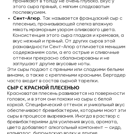
проникают в толщу не очень глубоко. Вкус у
этого сыра пряный, с мягким сладковатым
послевкусием.
Сент-Агюр
. Так называется французский сыр с
плесенью, пронизывающей слегка влажную
мякоть мраморным узором оливкового цвета.
Консистенция этого сыра гладкая и кремовая, а
вкус нежный и пряный. От других сыров этой
разновидности Сент-Агюр отличается меньшим
содержанием соли, а его острые и сливочные
оттенки прекрасно сбалансированы и не
заглушают другие вкусовые ноты.
Эти сыры подают с пряными или сладкими белыми
винами, а также с креплеными красными. Бергадер
часто входит в состав сырной тарелки.
СЫР С КРАСНОЙ ПЛЕСЕНЬЮ
Красноватая плесень развивается на поверхности
головок, и в этом они похожи на сыры с белой
коркой. Специфический оттенок и уникальный вкус
обеспечивают бревибактерии, которыми моют эти
сыры в процессе вызревания. Иногда в раствор с
бревибактериями для усиления вкуса, аромата,
цвета добавляют алкогольный компонент — сидр,
кальвадос, бургундскую водку и другие