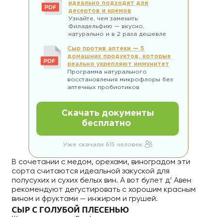
идеально подходят для
десертов и кремов
Узнайте, чем заменить
Филадельфию — вкусно,
натурально и в 2 раза дешевле
Сыр против аптеки — 5
домашних продуктов, которые
реально укрепляют иммунитет
Программа натурального
восстановления микрофлоры без
аптечных пробиотиков
Скачать документы
бесплатно
Уже скачали 615 человек
В сочетании с медом, орехами, виноградом эти
сорта считаются идеальной закуской для
полусухих и сухих белых вин. А вот булет д’ Авен
рекомендуют дегустировать с хорошим красным
вином и фруктами — инжиром и грушей.
СЫР С ГОЛУБОЙ ПЛЕСЕНЬЮ