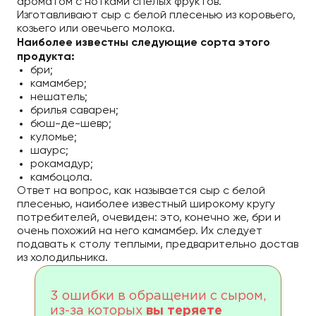
ароматом с нотками спелых фруктов.
Изготавливают сыр с белой плесенью из коровьего,
козьего или овечьего молока.
Наиболее известны следующие сорта этого
продукта:
бри;
камамбер;
нешатель;
брилья саварен;
бюш-де-шевр;
куломье;
шаурс;
рокамадур;
камбоцола.
Ответ на вопрос, как называется сыр с белой
плесенью, наиболее известный широкому кругу
потребителей, очевиден: это, конечно же, бри и
очень похожий на него камамбер. Их следует
подавать к столу теплыми, предварительно достав
из холодильника.
3 ошибки в обращении с сыром,
из-за которых
вы теряете