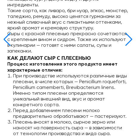
ингредиенты.
Такие сорта, как ливаро, бри нуар, эпкас, мюнстер,
таледжио, ремуду, высоко ценятся гурманами за
нежный сливочный вкус с пикантными оттенками,
яркий аромат и кремовую структуру.
Сыры с красной плесенью прекрасно сочетаются
с крепленым вином и сидром. Также их используют
в кулинарии — готовят с ними салаты, супы и
запеканки.
КАК ДЕЛАЮТ СЫР С ПЛЕСЕНЬЮ
Процесс изготовления этого продукта имеет
характерные отличия:
При производстве используются различные виды
плесени, в числе которых — Penicillium roqueforti,
Penicillium camemberti, Brevibacterium linens.
Именно типом плесени определяются
уникальный внешний вид, вкус и аромат
конкретного сорта.
Перед добавлением плесени молоко
предварительно обрабатывают — пастеризуют.
Плесень вносят в молоко, сырное зерно или
наносят на поверхность сыра — в зависимости
от технологии производства и вида сыра.