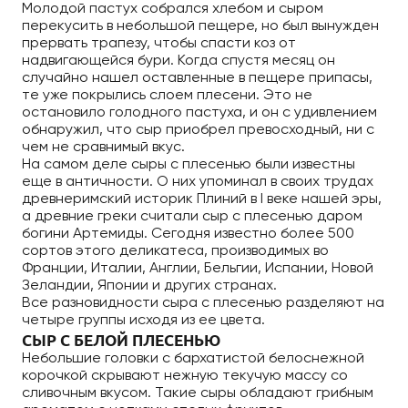
Молодой пастух собрался хлебом и сыром
перекусить в небольшой пещере, но был вынужден
прервать трапезу, чтобы спасти коз от
надвигающейся бури. Когда спустя месяц он
случайно нашел оставленные в пещере припасы,
те уже покрылись слоем плесени. Это не
остановило голодного пастуха, и он с удивлением
обнаружил, что сыр приобрел превосходный, ни с
чем не сравнимый вкус.
На самом деле сыры с плесенью были известны
еще в античности. О них упоминал в своих трудах
древнеримский историк Плиний в I веке нашей эры,
а древние греки считали сыр с плесенью даром
богини Артемиды. Сегодня известно более 500
сортов этого деликатеса, производимых во
Франции, Италии, Англии, Бельгии, Испании, Новой
Зеландии, Японии и других странах.
Все разновидности сыра с плесенью разделяют на
четыре группы исходя из ее цвета.
СЫР С БЕЛОЙ ПЛЕСЕНЬЮ
Небольшие головки с бархатистой белоснежной
корочкой скрывают нежную текучую массу со
сливочным вкусом. Такие сыры обладают грибным