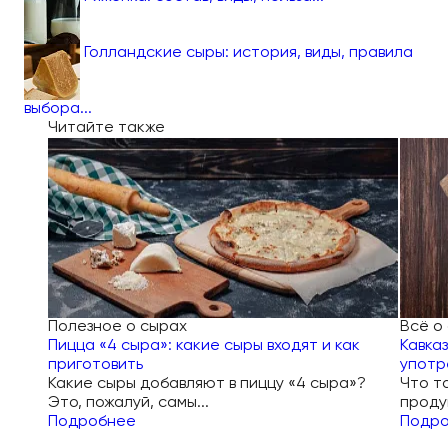
Голландские сыры: история, виды, правила
выбора...
Читайте также
Полезное о сырах
Всё о
Пицца «4 сыра»: какие сыры входят и как
Кавка
приготовить
употр
Какие сыры добавляют в пиццу «4 сыра»?
Что т
Это, пожалуй, самы...
продук
Подробнее
Подр