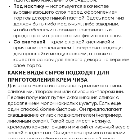
тщательно измельчить блендером.
Под мастику
— используется в качестве
выравнивающего слоя перед оформлением
тортов декоративной пастой. Здесь крем-чиз
должен быть либо масляным, либо заварным,
чтобы обеспечить ровную поверхность и
предотвратить растекание финишного слоя.
Со сметаной
— крем с легкой кислинкой и
приятным послевкусием. Прекрасно подходит
для прослойки между коржами, а также в
качестве основы для легкого декора на верхнем
слое торта.
КАКИЕ ВИДЫ СЫРОВ ПОДХОДЯТ ДЛЯ
ПРИГОТОВЛЕНИЯ КРЕМ-ЧИЗА
Для этого можно использовать разные его типы:
сливочный, творожный или сливочно-творожный.
Первый получают путем сквашивания сливок с
добавлением молочнокислых культур. Есть еще
один способ, более быстрый. Он предполагает
сквашивание сливок подкислителем (например,
лимонным соком). Такой сыр имеет нежную,
кремовую консистенцию и мягкий сливочный вкус с
легкой сладостью. Он идеален при изготовлении