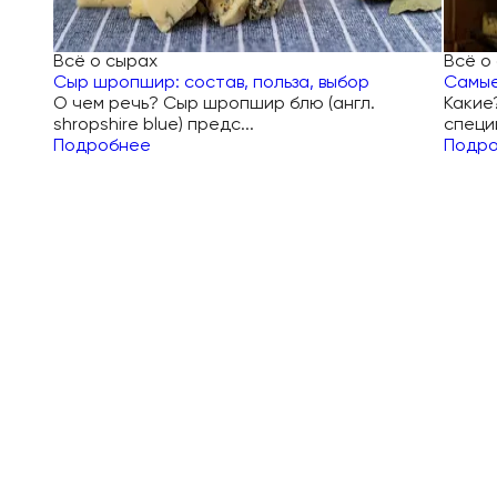
Всё о сырах
Всё о
Сыр шропшир: состав, польза, выбор
Самые
О чем речь? Сыр шропшир блю (англ.
Какие
shropshire blue) предс...
специи
Подробнее
Подр