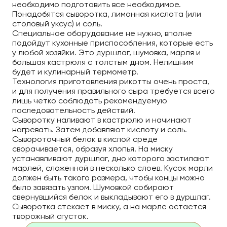
необходимо подготовить все необходимое.
Понадобятся сыворотка, лимонная кислота (или
столовый уксус) и соль.
Специальное оборудование не нужно, вполне
подойдут кухонные приспособления, которые есть
у любой хозяйки. Это дуршлаг, шумовка, марля и
большая кастрюля с толстым дном. Нелишним
будет и кулинарный термометр.
Технология приготовления рикотты очень проста,
и для получения правильного сыра требуется всего
лишь четко соблюдать рекомендуемую
последовательность действий.
Сыворотку наливают в кастрюлю и начинают
нагревать. Затем добавляют кислоту и соль.
Сывороточный белок в кислой среде
сворачивается, образуя хлопья. На миску
устанавливают дуршлаг, дно которого застилают
марлей, сложенной в несколько слоев. Кусок марли
должен быть такого размера, чтобы концы можно
было завязать узлом. Шумовкой собирают
свернувшийся белок и выкладывают его в дуршлаг.
Сыворотка стекает в миску, а на марле остается
творожный сгусток.