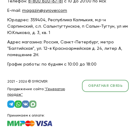
Телефон:
8-800 600-67-81
с 10 до 20:00 по мск
E-mail:
magazin@syrover.com
Юр.адрес: 359404, Республика Калмыкия, м.р-н
Сарпинский, с.п. Салынтугтунское, п Салын-Тугтун, ул им
Ю.Клыкова, д. 3, кв. 1
Адрес магазина: Россия, Санкт-Петербург, метро
"Балтийская", ул. 12-я Красноармейская д. 24, литер А,
помещение 2Н.
График работы: по будням с 10:00 до 18:00
2021 - 2026 © SYROVER
ОБРАТНАЯ СВЯЗЬ
Продвижение сайта
"Генератор
продаж"
Принимаем к оплате: