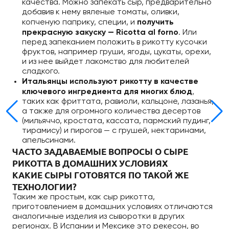
качества. Можно запекать сыр, предварительно
добавив к нему вяленые томаты, оливки,
копченую паприку, специи, и
получить
прекрасную закуску — Ricotta al forno
. Или
перед запеканием положить в рикотту кусочки
фруктов, например груши, ягоды, цукаты, орехи,
и из нее выйдет лакомство для любителей
сладкого.
Итальянцы используют рикотту в качестве
ключевого ингредиента для многих блюд
,
таких как фриттата, равиоли, кальцоне, лазанья,
а также для огромного количества десертов
(мильяччо, кростата, кассата, пармский пудинг,
тирамису) и пирогов — с грушей, нектаринами,
апельсинами.
ЧАСТО ЗАДАВАЕМЫЕ ВОПРОСЫ О СЫРЕ
РИКОТТА В ДОМАШНИХ УСЛОВИЯХ
КАКИЕ СЫРЫ ГОТОВЯТСЯ ПО ТАКОЙ ЖЕ
ТЕХНОЛОГИИ?
Таким же простым, как сыр рикотта,
приготовлением в домашних условиях отличаются
аналогичные изделия из сыворотки в других
регионах. В Испании и Мексике это рекесон, во