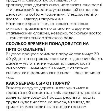
продукта. Сыворотку, оставшуюся от
производства другого сыра, нагревают еще раз: ri
— итальянский префикс, указывающий на повтор
действия, а cotta — «вареный». Следовательно,
ricotta — «дважды сваренный».
Написание «рикотто», которые некоторые
считают правильным по аналогии с другими
итальянскими словами, неверно, поскольку ricotta
— существительное женского рода.
СКОЛЬКО ВРЕМЕНИ ПОНАДОБИТСЯ НА
ПРИГОТОВЛЕНИЕ?
В целом процесс занимает пару часов: минут 30–
40 уйдет на нагрев сыворотки и отделение белка,
далее — уплотнение массы на поверхности
сыворотки — минимум 30 минут, и стекание
сыворотки и формирование сыра — еще полчаса-
час.
КАК УБЕРЕЧЬ СЫР ОТ ПОРЧИ?
Рикотту следует держать в холодильнике в
герметичной емкости, чтобы исключить вредное
воздействие воздуха. Правда, результат ваших
трудов будет настолько вкусен, что вряд ли
придется беспокоиться о его длительном