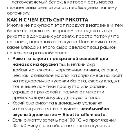
— легкоусвояемый белок, в котором есть масса
незаменимых аминокислот, необходимых нашему
организму.
КАК И С ЧЕМ ЕСТЬ СЫР РИКОТТА
Многие не покупают этот продукт в магазине и тем
более не задаются вопросом, как сделать сыр
рикотта в домашних условиях, просто потому что
не знают, насколько это вкусно. Поговорим о том,
какие блюда из этого сыра сделают ваш рацион
полезнее и разнообразнее.
Рикотта служит прекрасной основой для
намазок на брускетты
. В мягкий сыр
добавляются соль, нарезанные оливки, специи,
чеснок, оливковое масло. Готовую смесь наносят
на поджаренные кусочки багета, сверху кладут
тоненькие ломтики прошутто или салями,
украшают рукколой и получают чикетти —
превосходную закуску для сухого вина.
Козий сыр рикотта в домашних условиях
итальянцы коптят и получают
необычайно
вкусный деликатес — Ricotta affumicata
.
Если рикотту запечь при 180 °С на протяжении
35–40 минут, она обретает новые вкусовые