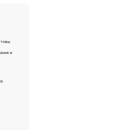
отовы
ания и
а.