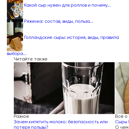
Какой сыр нужен для роллов и почему...
Ряженка: состав, виды, польза...
Голландские сыры: история, виды, правила
выбора...
Читайте также
Разное
Всё о
Зачем кипятить молоко: безопасность или
Сыры 
потеря пользы?
О чем