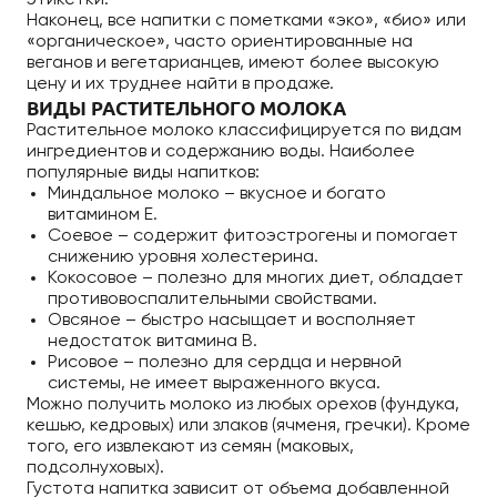
этикетки.
Наконец, все напитки с пометками «эко», «био» или
«органическое», часто ориентированные на
веганов и вегетарианцев, имеют более высокую
цену и их труднее найти в продаже.
ВИДЫ РАСТИТЕЛЬНОГО МОЛОКА
Растительное молоко классифицируется по видам
ингредиентов и содержанию воды. Наиболее
популярные виды напитков:
Миндальное молоко – вкусное и богато
витамином E.
Соевое – содержит фитоэстрогены и помогает
снижению уровня холестерина.
Кокосовое – полезно для многих диет, обладает
противовоспалительными свойствами.
Овсяное – быстро насыщает и восполняет
недостаток витамина B.
Рисовое – полезно для сердца и нервной
системы, не имеет выраженного вкуса.
Можно получить молоко из любых орехов (фундука,
кешью, кедровых) или злаков (ячменя, гречки). Кроме
того, его извлекают из семян (маковых,
подсолнуховых).
Густота напитка зависит от объема добавленной