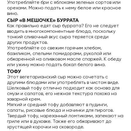
Употребляйте бри с яблоками зеленых сортов или
орехами. Можно подать к нему белое или красное
вино.
СЫР «В МЕШОЧКЕ» БУРРАТА
Как правильно едят сыр буррата? Его не следует
вводить в многокомпонентные блюда, поскольку
тонкий сливочный вкус сыра теряется среди
других продуктов.
Употребляйте со свежим горячим хлебом,
базиликом, спелыми помидорами, руколой или
обжаренной на оливковом масле спаржей. К обеду
или ужину можно подать бокал белого вина.
ТОФУ
Этот вегетарианский сыр можно сочетать с
другими блюдами или употреблять в чистом виде.
Шелковый тофу отлично подходит как основа для
смузи и салатов, его нежная текстура похожа на
заварной крем.
Мягкий и средний тофу добавляют в пудинги,
салаты, рисовые блюда и начинки для пирогов.
Твердый тофу, нарезанный ломтиками, запекают на
гриле или в духовке. Также его обжаривают до
хрустящей корочки на сковороде.