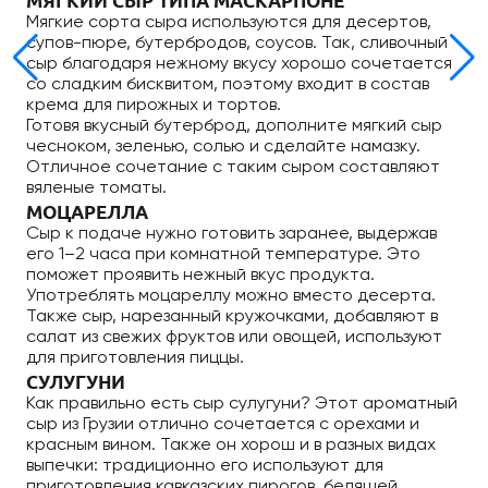
МЯГКИЙ СЫР ТИПА МАСКАРПОНЕ
Мягкие сорта сыра используются для десертов,
супов-пюре, бутербродов, соусов. Так, сливочный
сыр благодаря нежному вкусу хорошо сочетается
со сладким бисквитом, поэтому входит в состав
крема для пирожных и тортов.
Готовя вкусный бутерброд, дополните мягкий сыр
чесноком, зеленью, солью и сделайте намазку.
Отличное сочетание с таким сыром составляют
вяленые томаты.
МОЦАРЕЛЛА
Сыр к подаче нужно готовить заранее, выдержав
его 1–2 часа при комнатной температуре. Это
поможет проявить нежный вкус продукта.
Употреблять моцареллу можно вместо десерта.
Также сыр, нарезанный кружочками, добавляют в
салат из свежих фруктов или овощей, используют
для приготовления пиццы.
СУЛУГУНИ
Как правильно есть сыр сулугуни? Этот ароматный
сыр из Грузии отлично сочетается с орехами и
красным вином. Также он хорош и в разных видах
выпечки: традиционно его используют для
приготовления кавказских пирогов, беляшей,