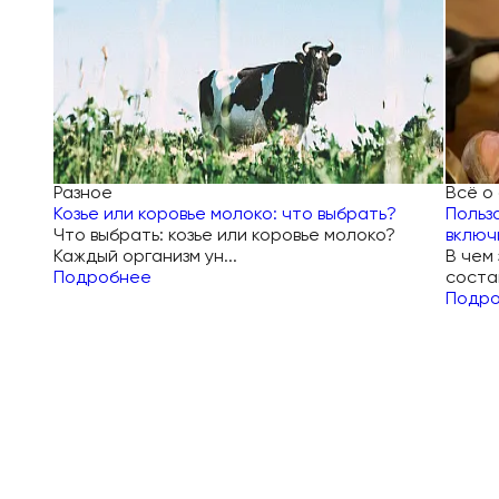
Разное
Всё о
Козье или коровье молоко: что выбрать?
Польз
Что выбрать: козье или коровье молоко?
включ
Каждый организм ун...
В чем
Подробнее
состав
Подр