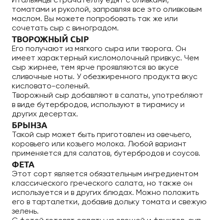
Итальянцы страчателлу едят с оливками,
томатами и руколой, заправляя все это оливковым
маслом. Вы можете попробовать так же или
сочетать сыр с виноградом.
ТВОРОЖНЫЙ СЫР
Его получают из мягкого сыра или творога. Он
имеет характерный кисломолочный привкус. Чем
сыр жирнее, тем ярче проявляются во вкусе
сливочные ноты. У обезжиренного продукта вкус
кисловато-соленый.
Творожный сыр добавляют в салаты, употребляют
в виде бутербродов, используют в тирамису и
других десертах.
БРЫНЗА
Такой сыр может быть приготовлен из овечьего,
коровьего или козьего молока. Любой вариант
применяется для салатов, бутербродов и соусов.
ФЕТА
Этот сорт является обязательным ингредиентом
классического греческого салата, но также он
используется и в других блюдах. Можно положить
его в тарталетки, добавив дольку томата и свежую
зелень.