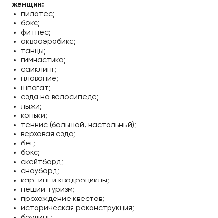
женщин:
пилатес;
бокс;
фитнес;
аквааэробика;
танцы;
гимнастика;
сайклинг;
плавание;
шпагат;
езда на велосипеде;
лыжи;
коньки;
теннис (большой, настольный);
верховая езда;
бег;
бокс;
скейтборд;
сноуборд;
картинг и квадроциклы;
пеший туризм;
прохождение квестов;
историческая реконструкция;
боулинг;