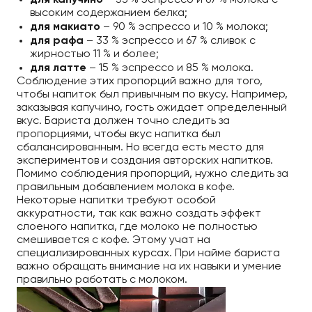
для капучино
– 33 % эспрессо и 67 % молока с
высоким содержанием белка;
для макиато
– 90 % эспрессо и 10 % молока;
для рафа
– 33 % эспрессо и 67 % сливок с
жирностью 11 % и более;
для латте
– 15 % эспрессо и 85 % молока.
Соблюдение этих пропорций важно для того,
чтобы напиток был привычным по вкусу. Например,
заказывая капучино, гость ожидает определенный
вкус. Бариста должен точно следить за
пропорциями, чтобы вкус напитка был
сбалансированным. Но всегда есть место для
экспериментов и создания авторских напитков.
Помимо соблюдения пропорций, нужно следить за
правильным добавлением молока в кофе.
Некоторые напитки требуют особой
аккуратности, так как важно создать эффект
слоеного напитка, где молоко не полностью
смешивается с кофе. Этому учат на
специализированных курсах. При найме бариста
важно обращать внимание на их навыки и умение
правильно работать с молоком.