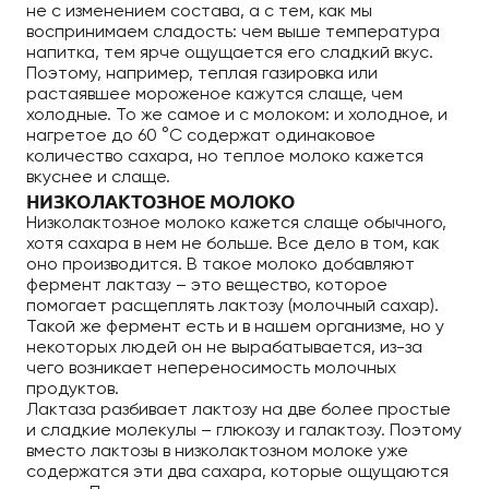
не с изменением состава, а с тем, как мы
воспринимаем сладость: чем выше температура
напитка, тем ярче ощущается его сладкий вкус.
Поэтому, например, теплая газировка или
растаявшее мороженое кажутся слаще, чем
холодные. То же самое и с молоком: и холодное, и
нагретое до 60 °C содержат одинаковое
количество сахара, но теплое молоко кажется
вкуснее и слаще.
НИЗКОЛАКТОЗНОЕ МОЛОКО
Низколактозное молоко кажется слаще обычного,
хотя сахара в нем не больше. Все дело в том, как
оно производится. В такое молоко добавляют
фермент лактазу – это вещество, которое
помогает расщеплять лактозу (молочный сахар).
Такой же фермент есть и в нашем организме, но у
некоторых людей он не вырабатывается, из-за
чего возникает непереносимость молочных
продуктов.
Лактаза разбивает лактозу на две более простые
и сладкие молекулы – глюкозу и галактозу. Поэтому
вместо лактозы в низколактозном молоке уже
содержатся эти два сахара, которые ощущаются