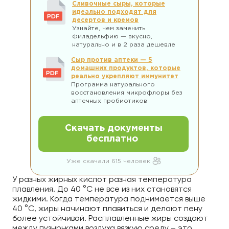
Сливочные сыры, которые
идеально подходят для
десертов и кремов
Узнайте, чем заменить
Филадельфию — вкусно,
натурально и в 2 раза дешевле
Сыр против аптеки — 5
домашних продуктов, которые
реально укрепляют иммунитет
Программа натурального
восстановления микрофлоры без
аптечных пробиотиков
Скачать документы
бесплатно
Уже скачали 615 человек
У разных жирных кислот разная температура
плавления. До 40 °C не все из них становятся
жидкими. Когда температура поднимается выше
40 °C, жиры начинают плавиться и делают пену
более устойчивой. Расплавленные жиры создают
между пузырьками воздуха вязкую среду – это