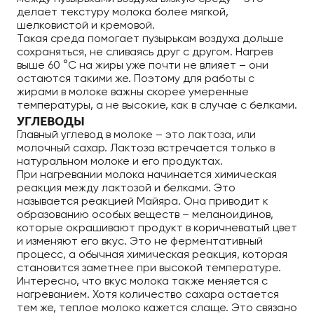
делает текстуру молока более мягкой,
шелковистой и кремовой.
Такая среда помогает пузырькам воздуха дольше
сохраняться, не сливаясь друг с другом. Нагрев
выше 60 °C на жиры уже почти не влияет – они
остаются такими же. Поэтому для работы с
жирами в молоке важны скорее умеренные
температуры, а не высокие, как в случае с белками.
УГЛЕВОДЫ
Главный углевод в молоке – это лактоза, или
молочный сахар. Лактоза встречается только в
натуральном молоке и его продуктах.
При нагревании молока начинается химическая
реакция между лактозой и белками. Это
называется реакцией Майяра. Она приводит к
образованию особых веществ – меланоидинов,
которые окрашивают продукт в коричневатый цвет
и изменяют его вкус. Это не ферментативный
процесс, а обычная химическая реакция, которая
становится заметнее при высокой температуре.
Интересно, что вкус молока также меняется с
нагреванием. Хотя количество сахара остается
тем же, теплое молоко кажется слаще. Это связано