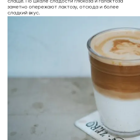
слаще. По шкале сладости глюкоза и галактоза
заметно опережают лактозу, отсюда и более
сладкий вкус.