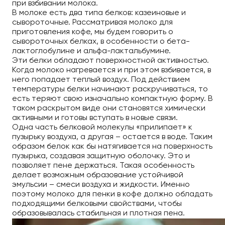
при взбивании молока.
В молоке есть два типа белков: казеиновые и
сывороточные. Рассматривая молоко для
приготовления кофе, мы будем говорить о
сывороточных белках, в особенности о бета-
лактоглобулине и альфа-лактальбумине.
Эти белки обладают поверхностной активностью.
Когда молоко нагревается и при этом взбивается, в
него попадает теплый воздух. Под действием
температуры белки начинают раскручиваться, то
есть теряют свою изначально компактную форму. В
таком раскрытом виде они становятся химически
активными и готовы вступать в новые связи.
Одна часть белковой молекулы «прилипает» к
пузырьку воздуха, а другая – остается в воде. Таким
образом белок как бы натягивается на поверхность
пузырька, создавая защитную оболочку. Это и
позволяет пене держаться. Такая особенность
делает возможным образование устойчивой
эмульсии – смеси воздуха и жидкости. Именно
поэтому молоко для пенки в кофе должно обладать
подходящими белковыми свойствами, чтобы
образовывалась стабильная и плотная пена.